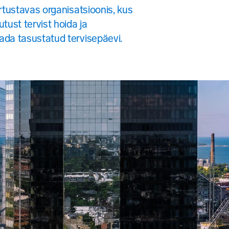
rtustavas organisatsioonis, kus
tust tervist hoida ja
da tasustatud tervisepäevi.