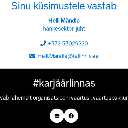
Sinu küsimustele vastab
Heili Mändla
hankesektori juht
+372 53029220
Heili.Mandla@tallinnlv.ee
#karjäärlinnas
avab lähemalt organisatsiooni väärtusi, väärtuspakkumi