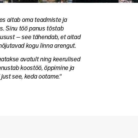
es aitab oma teadmiste ja
s. Sinu töö panus tõstab
husust – see tähendab, et aitad
 mõjutavad kogu linna arengut.
gatakse avatult ning keerulised
nnustab koostöö, õppimine ja
 just see, keda ootame.“