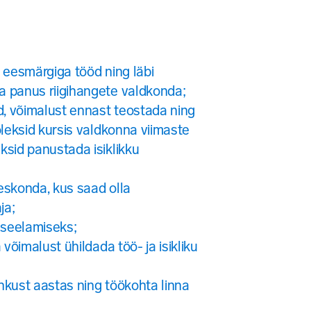
 eesmärgiga tööd ning läbi
 panus riigihangete valdkonda;
d, võimalust ennast teostada ning
oleksid kursis valdkonna viimaste
sid panustada isiklikku
eskonda, kus saad olla
ja;
sseelamiseks;
 võimalust ühildada töö- ja isikliku
kust aastas ning töökohta linna