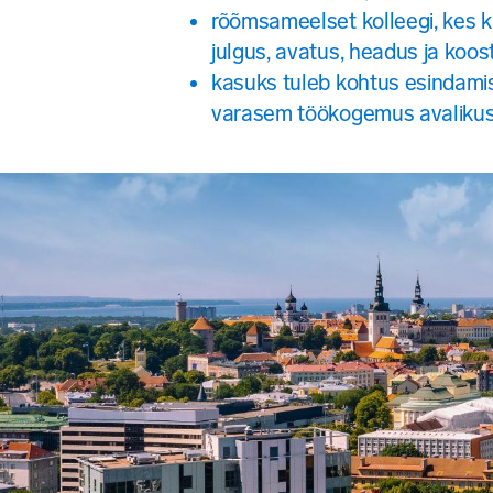
rõõmsameelset kolleegi, kes k
julgus, avatus, headus ja koos
kasuks tuleb kohtus esindam
varasem töökogemus avalikus 