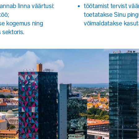
annab linna väärtusi:
töötamist tervist vää
töö;
toetatakse Sinu pingu
ise kogemus ning
võimaldatakse kasuta
sektoris.