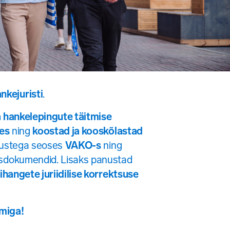
nkejuristi
.
a hankelepingute täitmise
es
ning
koostad ja kooskõlastad
dlustega seoses
VAKO-s
ning
lusdokumendid. Lisaks panustad
gihangete juriidilise korrektsuse
imiga!