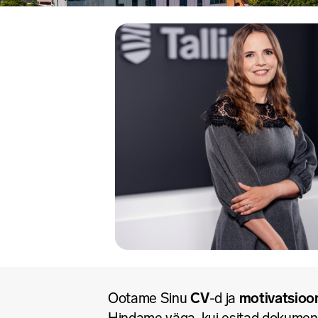
Ootame Sinu
CV
-d ja
motivatsioon
Hindame väga, kui esitad dokumend