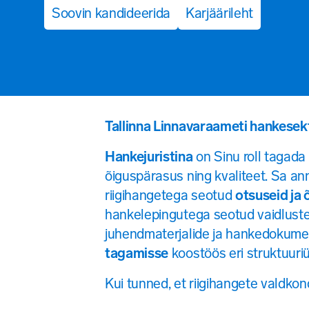
Soovin kandideerida
Karjäärileht
Tallinna Linnavaraameti hankesek
Hankejuristina
on Sinu roll tagada
õiguspärasus ning kvaliteet. Sa a
riigihangetega seotud
otsuseid ja 
hankelepingutega seotud vaidluste
juhendmaterjalide ja hankedokument
tagamisse
koostöös eri struktuuri
Kui tunned, et riigihangete valdkon