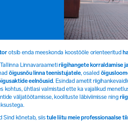
tor
otsib enda meeskonda koostööle orienteeritud
ha
 Tallinna Linnavaraameti
riigihangete korraldamise j
nnad
õigusnõu linna teenistujatele
, osaled
õigusloom
õigusaktide eelnõusid
. Esindad ametit riigihankevai
s kohtus, ühtlasi valmistad ette ka vajalikud menet
ide väljatöötamisse, koolituste läbiviimisse ning
rii
üksustega.
d Sind kõnetab, siis
tule liitu meie professionaalse ti