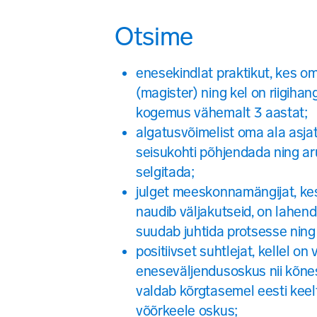
Otsime
enesekindlat praktikut, kes oma
(magister) ning kel on riigihan
kogemus vähemalt 3 aastat;
algatusvõimelist oma ala asja
seisukohti põhjendada ning ar
selgitada;
julget meeskonnamängijat, ke
naudib väljakutseid, on lahend
suudab juhtida protsesse ning
positiivset suhtlejat, kellel on
eneseväljendusoskus nii kõnes 
valdab kõrgtasemel eesti keel
võõrkeele oskus;