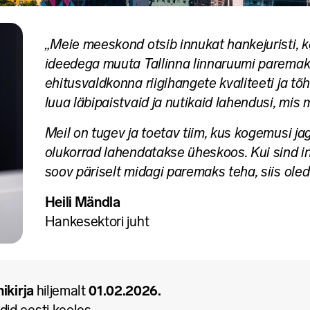
„
Meie meeskond otsib innukat hankejuristi, k
ideedega muuta Tallinna linnaruumi paremak
ehitusvaldkonna riigihangete kvaliteeti ja tõ
luua läbipaistvaid ja nutikaid lahendusi, mis
Meil on tugev ja toetav tiim, kus kogemusi ja
olukorrad lahendatakse üheskoos. Kui sind i
soov päriselt midagi paremaks teha, siis oled
Heili Mändla
Hankesektori juht
ikirja
hiljemalt
01.02.2026.
id eesti keeles.