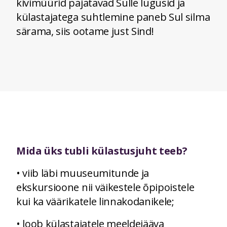
kivimüürid pajatavad Sulle lugusid ja
külastajatega suhtlemine paneb Sul silma
särama, siis ootame just Sind!
Mida üks tubli külastusjuht teeb?
• viib läbi muuseumitunde ja
ekskursioone nii väikestele õpipoistele
kui ka väärikatele linnakodanikele;
• loob külastajatele meeldejääva