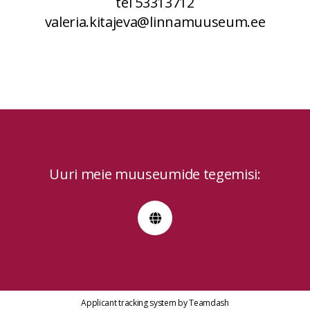
tel
53313712
valeria.kitajeva@linnamuuseum.ee
Uuri meie muuseumide tegemisi:
Applicant tracking system
by
Teamdash