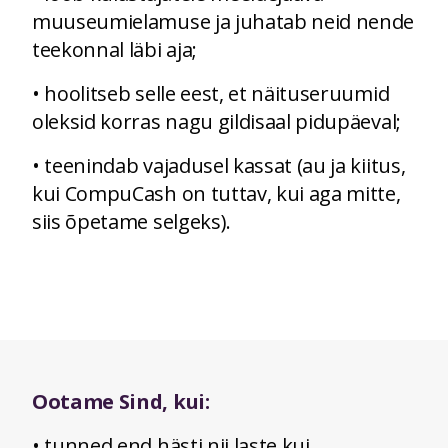
muuseumielamuse ja juhatab neid nende
teekonnal läbi aja;
• hoolitseb selle eest, et näituseruumid
oleksid korras nagu gildisaal pidupäeval;
• teenindab vajadusel kassat (au ja kiitus,
kui CompuCash on tuttav, kui aga mitte,
siis õpetame selgeks).
Ootame Sind, kui:
• tunned end hästi nii laste kui