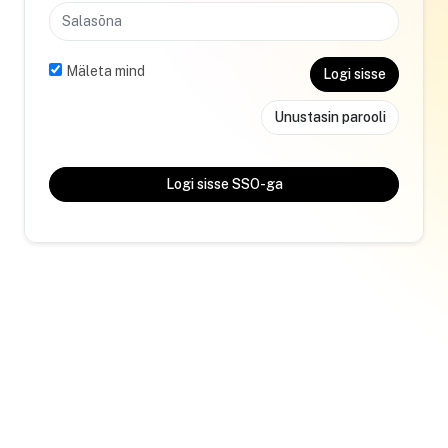
Mäleta mind
Logi sisse
Unustasin parooli
Logi sisse SSO-ga